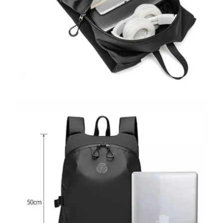
-15 % DE RÉDUCTION
SUR TOUT LE SITE !
Rejoignez notre club VIP et recevez votre cadeau
de bienvenue.
Email
M’INSCRIRE