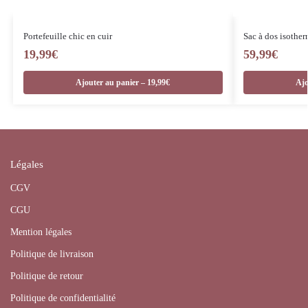
Portefeuille chic en cuir
Sac à dos isothe
19,99
€
59,99
€
Ajouter au panier – 19,99€
Ajo
Légales
CGV
CGU
Mention légales
Politique de livraison
Politique de retour
Politique de confidentialité