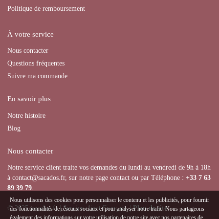
Politique de remboursement
À votre service
Nous contacter
Questions fréquentes
Suivre ma commande
En savoir plus
Notre histoire
Blog
Nous contacter
Notre service client traite vos demandes du lundi au vendredi de 9h à 18h
à contact@sacados.fr, sur notre page contact ou par Téléphone :
+33
7 63
89 39 79
.
Nous utilisons des cookies pour personnaliser le contenu et les publicités, pour fournir
© 2025 sacados.fr | Service client Français |
Plan de site
des fonctionnalités de réseaux sociaux et pour analyser notre trafic. Nous partageons
également des informations sur votre utilisation de notre site avec nos partenaires de