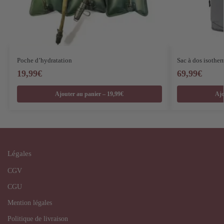
Poche d’hydratation
Sac à dos isother
19,99
€
69,99
€
Ajouter au panier – 19,99€
Ajo
Légales
CGV
CGU
Mention légales
Politique de livraison