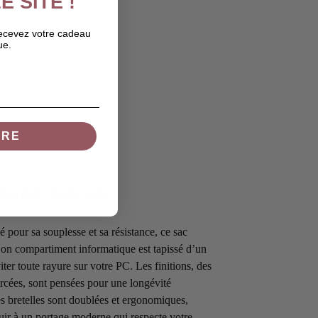
E SITE !
recevez votre cadeau
ue.
IRE
sécurité "Tech-Safe"
 pour sa souplesse et sa résistance, ce sac
on compartiment informatique est tapissé d’un
iter toute rayure sur votre PC. Les finitions, des
orcées, sont pensées pour une longévité
es bretelles sont doublées et ergonomiques,
 cuir à un portage moderne qui respecte votre