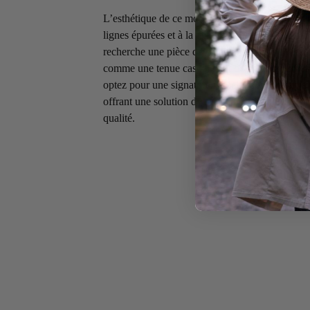
L’esthétique de ce modèle repose sur son desig
lignes épurées et à la texture riche. C’est l’ato
recherche une pièce de caractère, capable de s
comme une tenue casual haut de gamme. En choi
optez pour une signature visuelle qui privilégie l
offrant une solution de transport qui valorise vo
qualité.