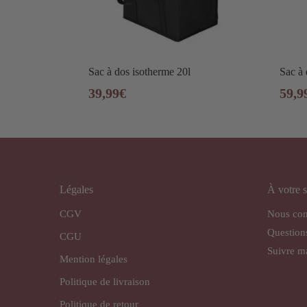
Sac à dos isotherme 20l
Sac à 
39,99
€
59,9
Légales
À votre s
CGV
Nous con
Question
CGU
Suivre 
Mention légales
Politique de livraison
Politique de retour