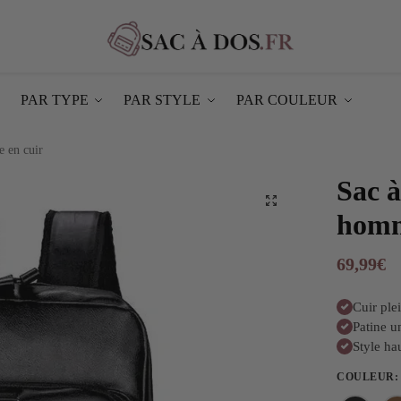
PAR TYPE
PAR STYLE
PAR COULEUR
 en cuir
Sac à
homm
69,99
€
Cuir ple
Patine u
Style h
COULEUR
: