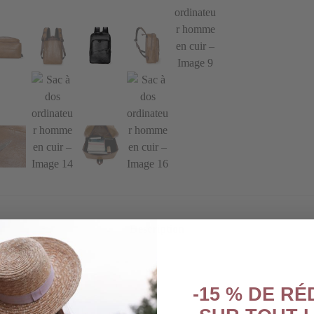
Description
-15 % DE R
affirmée