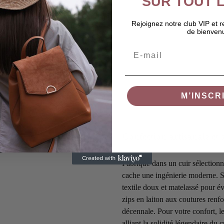
SUR TOUT L
n « Classic-Structured » aux
Rejoignez notre club VIP et 
ut idéal pour l’homme qui
de bienven
ublimer un costume sur-mesure
sissant ce sac en cuir, vous
Email
’authenticité et le luxe discret,
tre réussite et votre exigence de
M’INSCR
Confection artisanale et 
Fabriqué dans un cuir sélectionné
cache une ingénierie moderne. S
textile doux et matelassé pour év
zips en laiton aux coutures renf
décennale. Pour votre confort, l
alliant la solidité légendaire du