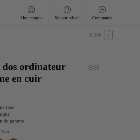
Mon compte
Support client
Commande
0,00
€
0
 dos ordinateur
e en cuir
ine fleur
nique
aut de gamme
Noir