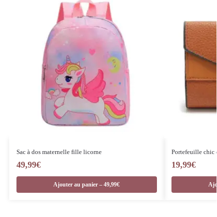
Sac à dos maternelle fille licorne
Portefeuille chic 
49,99
€
19,99
€
Ajouter au panier – 49,99€
Ajo