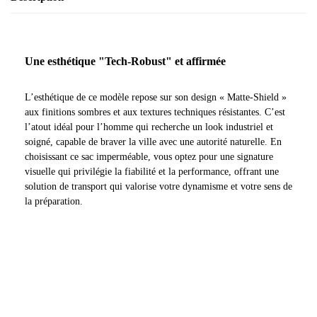
Une esthétique "Tech-Robust" et affirmée
L’esthétique de ce modèle repose sur son design « Matte-Shield »
aux finitions sombres et aux textures techniques résistantes. C’est
l’atout idéal pour l’homme qui recherche un look industriel et
soigné, capable de braver la ville avec une autorité naturelle. En
choisissant ce sac imperméable, vous optez pour une signature
visuelle qui privilégie la fiabilité et la performance, offrant une
solution de transport qui valorise votre dynamisme et votre sens de
la préparation.
-15 % DE RÉDUCTION
SUR TOUT LE SITE !
Rejoignez notre club VIP et recevez votre cadeau
de bienvenue.
Email
M’INSCRIRE