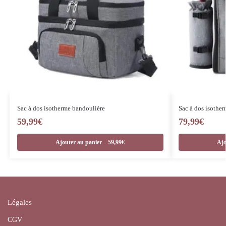
Sac à dos isotherme bandoulière
Sac à dos isothe
59,99
€
79,99
€
Ajouter au panier – 59,99€
Ajo
Légales
CGV