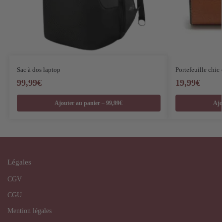
Sac à dos laptop
Portefeuille chic 
99,99
€
19,99
€
Ajouter au panier – 99,99€
Ajo
Légales
CGV
CGU
Mention légales