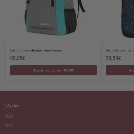
Sac à dos isotherme pour femme
Sac à dos isother
69,99
€
59,99
€
Ajouter au panier – 69,99€
Ajo
Légales
CGV
CGU