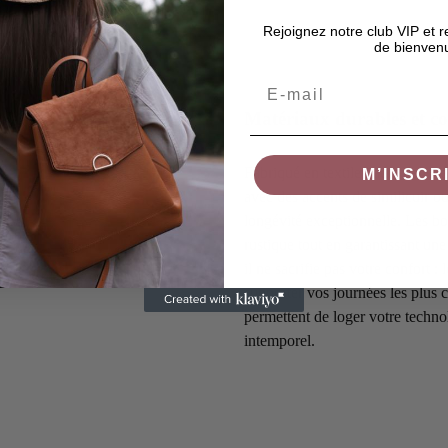
Rejoignez notre club VIP et 
de bienven
Email
Matériaux durables et con
Fabriqué en textile haute densit
M’INSCR
avec des accents de similicuir ou
longévité exceptionnelle. Les bo
rustique tout en garantissant une
il ne sacrifie pas votre confort :
supporter vos journées les plus
permettent de loger votre techn
intemporel.