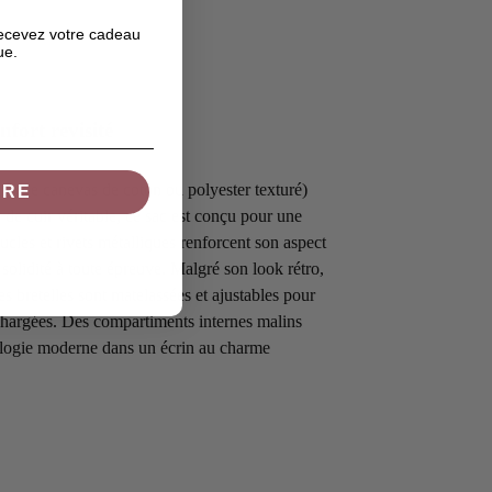
recevez votre cadeau
ue.
fort revisité
é (type canevas de coton ou polyester texturé)
IRE
 de cuir véritable, ce sac est conçu pour une
ucles et rivets métalliques renforcent son aspect
 solidité à toute épreuve. Malgré son look rétro,
 les bretelles sont matelassées et ajustables pour
 chargées. Des compartiments internes malins
ologie moderne dans un écrin au charme