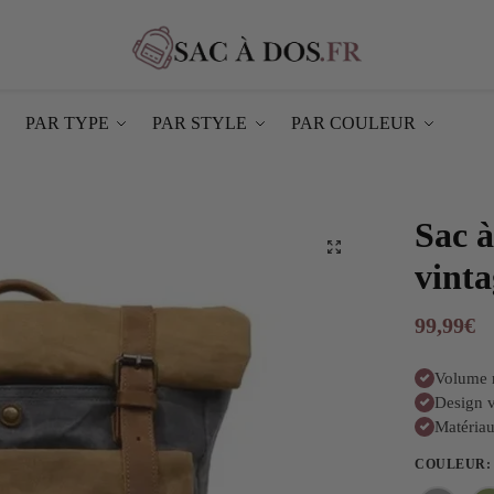
PAR TYPE
PAR STYLE
PAR COULEUR
Sac à
vinta
99,99
€
Volume r
Design v
Matériau
COULEUR
: