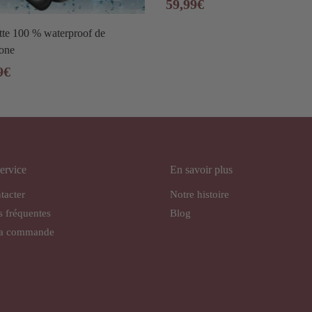
59,99
€
tte 100 % waterproof de
hone
9
€
ervice
En savoir plus
tacter
Notre histoire
s fréquentes
Blog
ma commande