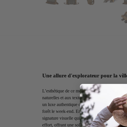
Une allure d'explorateur pour la vill
L’esthétique de ce modèle repose sur son desig
naturelles et aux textures riches. C’est l’atout i
un luxe authentique capable de passer d’un bu
forêt le week-end. En choisissant ce sac roll-to
signature visuelle qui privilégie la noblesse de
effort, offrant une solution de transport qui valo