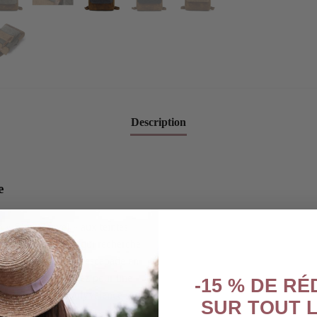
Description
e
n « Slow-Travel » aux teintes
déal pour le citadin qui recherche
reau moderne à une escapade en
p vintage, vous optez pour une
-15 % DE R
s matières et une polyvalence sans
SUR TOUT L
rise votre goût pour les objets