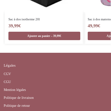
Sac à dos isotherme 20l
Sac à dos maternel
39,99
€
49,99
€
Ajouter au panier – 39,99€
Ajo
Légales
CGV
CGU
Mention légales
Politique de livraison
Politique de retour