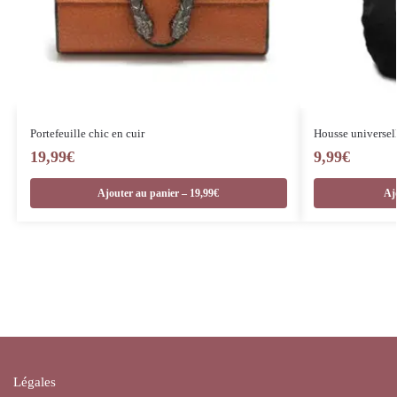
Portefeuille chic en cuir
Housse universell
19,99
€
9,99
€
Ajouter au panier – 19,99€
Aj
Légales