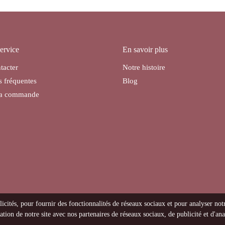
ervice
En savoir plus
tacter
Notre histoire
s fréquentes
Blog
ma commande
licités, pour fournir des fonctionnalités de réseaux sociaux et pour analyser not
tion de notre site avec nos partenaires de réseaux sociaux, de publicité et d'ana