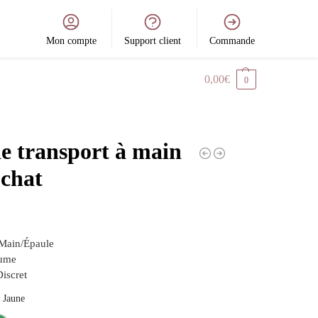
Mon compte
Support client
Commande
0,00
€
0
e transport à main
 chat
 Main/Épaule
lume
iscret
Jaune