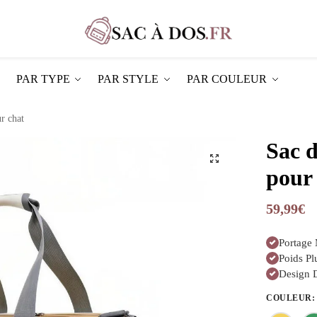
PAR TYPE
PAR STYLE
PAR COULEUR
r chat
Sac d
pour
59,99
€
Portage
Poids P
Design D
COULEUR
: