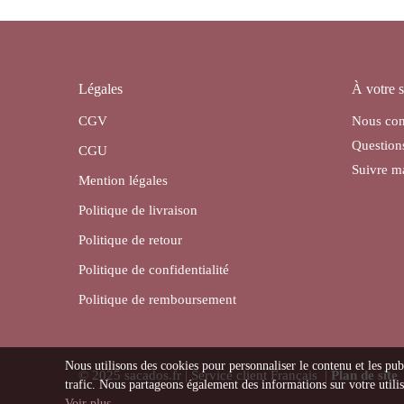
Légales
À votre s
CGV
Nous con
Question
CGU
Suivre 
Mention légales
Politique de livraison
Politique de retour
Politique de confidentialité
Politique de remboursement
Nous utilisons des cookies pour personnaliser le contenu et les pub
© 2025 sacados.fr | Service client Français |
Plan de site
trafic. Nous partageons également des informations sur votre utilisa
Voir plus